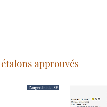
 étalons approuvés
Zangersheide, SF